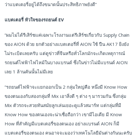
ว่าแบตเตอรี่อยู่ได้ถึงขนาดนั้นประสิทธิภาพยังดี”
แบตเตอรี่ หัวใจของรถยนต์
EV
“ผมไม่ได้รีเสิร์ชแค่เฉพาะโรงงานแต่รีเสิร์ชเกี่ยวกับ Supply Chain
ของ AION ด้วย ยกตัวอย่างแบตเตอรี่ที่ AION ใช้ ปืน AK17 ยิงยัง
ไม่ระเบิดเลยครับ แต่ดูข่าวที่จีนหรือทั่วโลกมักจะเกิดเหตุการณ์
รถยนต์ไฟฟ้าไฟไหม้ในบางแบรนด์ ซึ่งในข่าวไม่มีแบรนด์ AION
เลย 1 ล้านคันนั้นไม่มีเลย
“รถยนต์ไฟฟ้าจะแยกออกเป็น 2 กลุ่มใหญ่คือ หนึ่งมี Know How
ของตนเองกับสองกลุ่มที่ Mix เอาสิ่งดี ๆ ต่าง ๆ มารวมกัน ซึ่งกลุ่ม
Mix ตัวรถจะสวยทันสมัยลูกเล่นเยอะดูแล้วสมาร์ท แต่กลุ่มที่มี
Know How ของตนเองจะน่าเชื่อถือกว่า เขามีไอเดีย มี Know
How ที่สำคัญมีแบตเตอรี่ของตนเอง อย่างแบรนด์ AION ก็มี
แบตเตอรี่ของตนเอง คนอาจจะมองว่าเทคโนโลยีมันต่างกันนะครับ