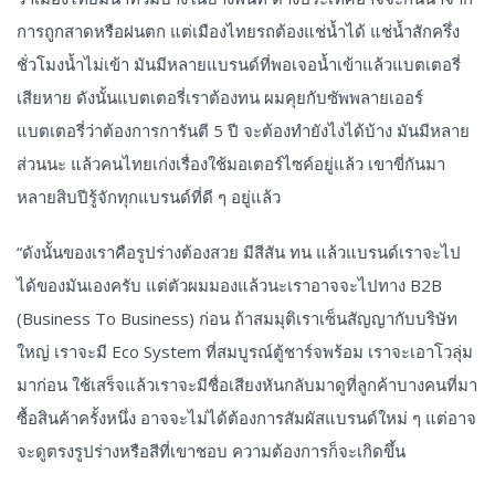
การถูกสาดหรือฝนตก แต่เมืองไทยรถต้องแช่น้ำได้ แช่น้ำสักครึ่ง
ชั่วโมงน้ำไม่เข้า มันมีหลายแบรนด์ที่พอเจอน้ำเข้าแล้วแบตเตอรี่
เสียหาย ดังนั้นแบตเตอรี่เราต้องทน ผมคุยกับซัพพลายเออร์
แบตเตอรี่ว่าต้องการการันตี 5 ปี จะต้องทำยังไงได้บ้าง มันมีหลาย
ส่วนนะ แล้วคนไทยเก่งเรื่องใช้มอเตอร์ไซค์อยู่แล้ว เขาขี่กันมา
หลายสิบปีรู้จักทุกแบรนด์ที่ดี ๆ อยู่แล้ว
“ดังนั้นของเราคือรูปร่างต้องสวย มีสีสัน ทน แล้วแบรนด์เราจะไป
ได้ของมันเองครับ แต่ตัวผมมองแล้วนะเราอาจจะไปทาง B2B
(Business To Business) ก่อน ถ้าสมมุติเราเซ็นสัญญากับบริษัท
ใหญ่ เราจะมี Eco System ที่สมบูรณ์ตู้ชาร์จพร้อม เราจะเอาโวลุ่ม
มาก่อน ใช้เสร็จแล้วเราจะมีชื่อเสียงหันกลับมาดูที่ลูกค้าบางคนที่มา
ซื้อสินค้าครั้งหนึ่ง อาจจะไม่ได้ต้องการสัมผัสแบรนด์ใหม่ ๆ แต่อาจ
จะดูตรงรูปร่างหรือสีที่เขาชอบ ความต้องการก็จะเกิดขึ้น