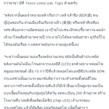
กว่าสาขา มีที่ Tesco Lotus และ Tops ด้วยครับ
“หลังจากนั้นผมจำหน่ายเหล้าเรียกว่า เหล้าเส้าซิง (绍兴酒) คน
ญี่ปุ่นชอบกิน ส่วนเมืองจีนเรียกหวงจิ่ว (黄酒) หรือเหล้าสีเหลือง
รสชาติออกหวานนิดหน่อย เอาบ๊วยไปแช่จะมีรสเปรี้ยวหวาน ผมนำ
เข้ามาไทยคือทำมาหลายปี กระจายไปได้หลายพันสาขา ธุรกิจก็ไป
ได้ของมันเรื่อย ๆ แต่ตลาดมันกระจายอยู่แค่นี้เอง
“ระหว่างนั้นผมมามองเรื่องพลังงานแทน สมัยนั้นสินค้าประหยัด
พลังงานมันไม่มีอะไรนอกจากแอลอีดี (LED) ยกตัวอย่าง หลอดไฟ
ฟลูออเรสเซนต์ เมื่อ 10 กว่าปีที่แล้วหลอดไฟแอลอีดีประหยัด 60%
กระแสช่วงนั้นมาแรง ผมกลับคิดว่าเราจะทำเทรดดิ้งต่อดีไหม
เพราะการทำเทรดดิ้งเมื่อขายดีแล้วก็มีเจ้าอื่นมาเป็นคู่แข่ง พอเป็น
แบบนี้ผมก็ลงทุนกับกลุ่มทุนไต้หวัน จดทะเบียน 200 ล้านบาท สร้าง
โรงงานที่บางพลีเพื่อผลิตเม็ดชิป (Chip LED) เจ้าแรกของ
ประเทศไทย แล้วก็มีผลิตเวเฟอร์หลอดไฟ แพ็คกิ้งต่าง ๆ