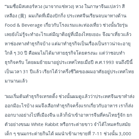
“
ผมชื่อมิสเตอร์หวง (มาจากแซ่หวง) หวง ในภาษาจีนแปลว่า สี
เหลือง (黄) ผมเกิดที่เมืองปักกิ่ง ประเทศจีนเรียนจบมาทางด้าน
Food & Beverage เกี่ยวกับโรงแรมและท่องเที่ยว ช่วงนั้นวัยรุ่น
เลยยังไม่รู้จะทำอะไรแต่มีญาติอยู่ที่เมืองไทยเยอะ จึงมาเที่ยวแล้ว
หาช่องทางทำธุรกิจบ้าง แต่มาทำธุรกิจเป็นเรื่องเป็นราวน่าจะอายุ
ใกล้ ๆ 30 ปี คือผมไม่ได้มาสายธุรกิจโดยตรงนะ แต่ว่าชอบทำ
ธุรกิจครับ โดยผมย้ายมาอยู่ประเทศไทยเมื่อปี ค.ศ.1993 จนถึงปีนี้
เป็นเวลา 31 ปีแล้ว เรียกได้ว่าครึ่งชีวิตของผมอาศัยอยู่ประเทศไทย
มานานแล้ว
“ผมเริ่มต้นทำธุรกิจเทรดดิ้ง ช่วงนั้นผมดูแล้วว่าประเทศจีนเขาทำส่ง
ออกมีอะไรบ้าง ผมจึงเลือกทำธุรกิจครั้งแรกเกี่ยวกับอาหาร เราก็ส่ง
ออกบางอย่างไปที่เมืองจีน แล้วก็นำเข้าอาหารจีนที่คนไทยรู้จัก ยก
ตัวอย่างขนม White Rabbit หรือกระต่ายขาว จำได้ไหมครับสมัย
เด็ก ๆ ขนมกระต่ายกินได้ ผมนำเข้ามาขายที่ 7-11 ช่วงนั้น 3,000