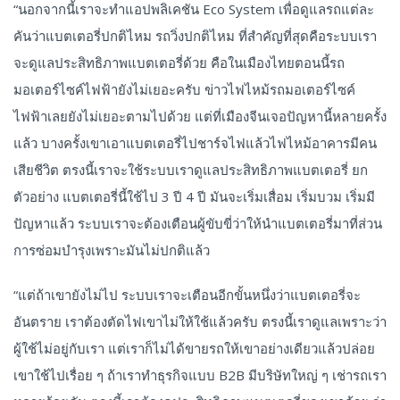
“นอกจากนี้เราจะทำแอปพลิเคชัน Eco System เพื่อดูแลรถแต่ละ
คันว่าแบตเตอรี่ปกติไหม รถวิ่งปกติไหม ที่สำคัญที่สุดคือระบบเรา
จะดูแลประสิทธิภาพแบตเตอรี่ด้วย คือในเมืองไทยตอนนี้รถ
มอเตอร์ไซค์ไฟฟ้ายังไม่เยอะครับ ข่าวไฟไหม้รถมอเตอร์ไซค์
ไฟฟ้าเลยยังไม่เยอะตามไปด้วย แต่ที่เมืองจีนเจอปัญหานี้หลายครั้ง
แล้ว บางครั้งเขาเอาแบตเตอรี่ไปชาร์จไฟแล้วไฟไหม้อาคารมีคน
เสียชีวิต ตรงนี้เราจะใช้ระบบเราดูแลประสิทธิภาพแบตเตอรี่ ยก
ตัวอย่าง แบตเตอรี่นี้ใช้ไป 3 ปี 4 ปี มันจะเริ่มเสื่อม เริ่มบวม เริ่มมี
ปัญหาแล้ว ระบบเราจะต้องเตือนผู้ขับขี่ว่าให้นำแบตเตอรี่มาที่ส่วน
การซ่อมบำรุงเพราะมันไม่ปกติแล้ว
“แต่ถ้าเขายังไม่ไป ระบบเราจะเตือนอีกขั้นหนึ่งว่าแบตเตอรี่จะ
อันตราย เราต้องตัดไฟเขาไม่ให้ใช้แล้วครับ ตรงนี้เราดูแลเพราะว่า
ผู้ใช้ไม่อยู่กับเรา แต่เราก็ไม่ได้ขายรถให้เขาอย่างเดียวแล้วปล่อย
เขาใช้ไปเรื่อย ๆ ถ้าเราทำธุรกิจแบบ B2B มีบริษัทใหญ่ ๆ เช่ารถเรา