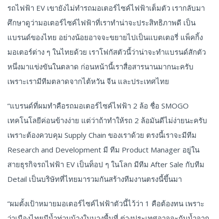
รถไฟฟ้า EV เขายังไม่ทำรถมอเตอร์ไซค์ไฟฟ้าเต็มตัว เรากลับมา
ศึกษาดูว่ามอเตอร์ไซค์ไฟฟ้าที่เราทำน่าจะประสิทธิภาพดี เป็น
แบรนด์ของไทย อย่างน้อยอาจจะขยายไปเป็นแบตเตอรี่ แพ็คกิ้ง
มอเตอร์ต่าง ๆ ในไทยด้วย เราโฟกัสตัวนี้ว่าน่าจะทำแบรนด์สักตัว
หนึ่งมาแข่งขันในตลาด ก่อนหน้านี้เราสื่อสารนานมากนะครับ
เพราะเรามีทีมตลาดจากไต้หวัน จีน และประเทศไทย
“แบรนด์ที่ผมทำคือรถมอเตอร์ไซค์ไฟฟ้า 2 ล้อ ชื่อ SMOGO
เทคโนโลยีค่อนข้างง่าย แต่ว่าถ้าทำให้รถ 2 ล้อมันดีไม่ง่ายนะครับ
เพราะต้องควบคุม Supply Chain ของเราด้วย ตรงนี้เราจะมีทีม
Research and Development มี ทีม Product Manager อยู่ใน
สายธุรกิจรถไฟฟ้า EV เป็นท็อป ๆ ในโลก มีทีม After Sale กับทีม
Detail เป็นบริษัทที่ไทยมารวมกันสร้างทีมงานตรงนี้ขึ้นมา
“ผมตั้งเป้าหมายมอเตอร์ไซค์ไฟฟ้าตัวนี้ไว้ว่า 1 คือต้องทน เพราะ
ว่าเมืองไทยมีน้ำท่วมบ้างในบางพื้นที่ ต่างประเทศอาจจะกันน้ำจาก