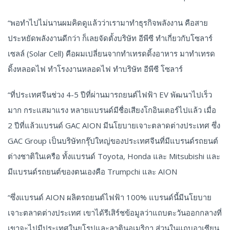
“พอทำไปไม่นานผมคิดดูแล้วว่าเรามาทำธุรกิจพลังงาน คือสาย
ประหยัดพลังงานดีกว่า ก็เลยจัดตั้งบริษัท อีพีซี ทำเกี่ยวกับโซลาร์
เซลล์ (Solar Cell) คือผมเปลี่ยนจากทำเทรดดิ้งอาหาร มาทำเทรด
ดิ้งหลอดไฟ ทำโรงงานหลอดไฟ ทำบริษัท อีพีซี โซลาร์
“ที่ประเทศจีนช่วง 4-5 ปีที่ผ่านมารถยนต์ไฟฟ้า EV พัฒนาไปเร็ว
มาก กระแสมาแรง หลายแบรนด์มีชื่อเสียงโกอินเตอร์ไปแล้ว เมื่อ
2 ปีที่แล้วแบรนด์ GAC AION มีนโยบายเจาะตลาดต่างประเทศ ซึ่ง
GAC Group เป็นบริษัทกรุ๊ปใหญ่ของประเทศจีนที่มีแบรนด์รถยนต์
ต่างชาติในเครือ ทั้งแบรนด์ Toyota, Honda และ Mitsubishi และ
มีแบรนด์รถยนต์ของตนเองคือ Trumpchi และ AION
“ซึ่งแบรนด์ AION ผลิตรถยนต์ไฟฟ้า 100% แบรนด์นี้มีนโยบาย
เจาะตลาดต่างประเทศ เขาได้รีเสิร์ชข้อมูลว่าแถบตะวันออกกลางที่
เขาจะไปมีประเทศในยุโรปและลาตินอเมริกา ส่วนในแถบอาเซียน