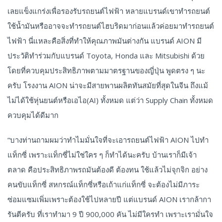
เลยแข็งแกร่งเพื่อรองรับรถยนต์ไฟฟ้า หลายแบรนด์เขาทำรถยนต์
ใช้น้ำมันหรืออาจจะทำรถยนต์ไฮบริดมาก่อนแล้วค่อยมาทำรถยนต์
ไฟฟ้า นี่แหละคือสิ่งที่ทำให้คุณภาพมันต่างกัน แบรนด์ AION มี
ประวัติทำร่วมกับแบรนด์ Toyota, Honda และ Mitsubishi ด้วย
โดยที่ควบคุมประสิทธิภาพตามมาตรฐานของญี่ปุ่น พูดตรง ๆ นะ
ครับ โรงงาน AION น่าจะมีสายพานผลิตทันสมัยที่สุดในจีน ถึงแม้
ไม่ได้ใช้หุ่นยนต์หรือเอไอ(AI) ทั้งหมด แต่ว่า Supply Chain ทั้งหมด
ควบคุมได้ดีมาก
“บางท่านถามผมว่าทำไมมั่นใจที่จะเอารถยนต์ไฟฟ้า AION ไปทำ
แท็กซี่ เพราะแท็กซี่ไม่ใช่ใคร ๆ ก็ทำได้นะครับ บ้านเราก็มีเจ้า
ตลาด คือประสิทธิภาพรถมันต้องดี ต้องทน ใช้แล้วไม่จุกจิก อย่าง
คนขับแท็กซี่ สหกรณ์แท็กซี่หรือเถ้าแก่แท็กซี่ จะต้องไม่มีภาระ
ซ่อมแซมเพิ่มเพราะต้องใช้ไปหลายปี แต่แบรนด์ AION เรากล้ากา
รันตีครับ ที่เราทำมา 9 ปี 900,000 คัน ไม่มีใครทำ เพราะเรามั่นใจ