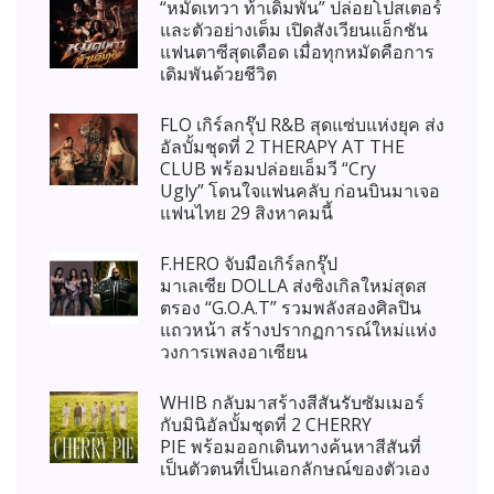
“หมัดเทวา ท้าเดิมพัน” ปล่อยโปสเตอร์
และตัวอย่างเต็ม เปิดสังเวียนแอ็กชัน
แฟนตาซีสุดเดือด เมื่อทุกหมัดคือการ
เดิมพันด้วยชีวิต
FLO เกิร์ลกรุ๊ป R&B สุดแซ่บแห่งยุค ส่ง
อัลบั้มชุดที่ 2 THERAPY AT THE
CLUB พร้อมปล่อยเอ็มวี “Cry
Ugly” โดนใจแฟนคลับ ก่อนบินมาเจอ
แฟนไทย 29 สิงหาคมนี้
F.HERO จับมือเกิร์ลกรุ๊ป
มาเลเซีย DOLLA ส่งซิงเกิลใหม่สุดส
ตรอง “G.O.A.T” รวมพลังสองศิลปิน
แถวหน้า สร้างปรากฏการณ์ใหม่แห่ง
วงการเพลงอาเซียน
WHIB กลับมาสร้างสีสันรับซัมเมอร์
กับมินิอัลบั้มชุดที่ 2 CHERRY
PIE พร้อมออกเดินทางค้นหาสีสันที่
เป็นตัวตนที่เป็นเอกลักษณ์ของตัวเอง