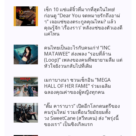
เช็ก 10 แซ่แต้จิ๋วที่มากที่สุดในไทย!
ก่อนดู “Dear You จดหมายรักถึงอาม่
า” เจอแซ่ของตระกูลคุณไหม? แล้ว
คุณรู้จัก ‘เรื่องราว’ หลังแซ่ของตัวเองดี
แค่ไหน
คนไทยเป็นอะไรกับคนเก่า! “INC
MATAWEE” ส่งเพลง “รอบที่ล้าน
(Loop)” เพลงของคนที่พยายามลืม แต่
หัวใจยังวนกลับไปที่เดิม
เมกาบางนา ชวนเช็กอิน "MEGA
HALL OF HER FAME" ร่วมเฉลิม
ฉลองคุณค่าของผู้หญิงทุกคน
“ดั๊ม คาราบาว” เปิดอีกโลกดนตรีของ
คนรุ่นใหม่ รวมเพื่อนวัยมัธยมตั้ง
วง SweetCane (สวีทเคน) ส่ง “พรุ่งนี้
ของเรา” เป็นซิงเกิลแรก