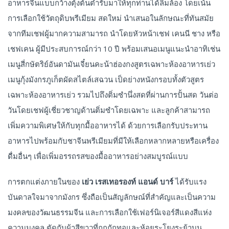
อาหารจีนแบบกว้างตุ้งต้นตำรับมาให้ทุกท่านได้ลิ้มล้อง โดยเน้น
การเลือกใช้วัตถุดิบพรีเมียม สดใหม่ นําเสนอในลักษณะที่ทันสมัย
จากทีมเชฟผู้มากความสามารถ นำโดยหัวหน้าเชฟ เคนนี ชาง หรือ
เชฟเคน ผู้มีประสบการณ์กว่า 10 ปี พร้อมเสนอเมนูแนะนําอาทิเช่น
เมนูสี่กษัตริย์อันดามันเจี๋ยนคะน้าฮ่องกงสูตรเฉพาะห้องอาหารเย่ว
เมนูกุ้งมังกรภูเก็ตผัดสไตล์เสฉวน เป็ดย่างหนังกรอบทั้งตัวสูตร
เฉพาะห้องอาหารเย่ว รวมไปถึงติ่มซํานึ่งสดที่ผ่านการปั้นสด วันต่อ
วันโดยเชฟผู้เชี่ยวชาญด้านติ่มซําโดยเฉพาะ และลูกค้าสามารถ
เพิ่มความพิเศษให้กับทุกมื้ออาหารได้ ด้วยการเลือกรับประทาน
อาหารไปพร้อมกับชาจีนพรีเมียมที่มีให้เลือกหลากหลายหรือเครื่อง
ดื่มอื่นๆ เพื่อเพิ่มอรรถรสของมื้ออาหารอย่างสมบูรณ์แบบ
การตกแต่งภายในของ
เย่ว
เรสเทอรองท์
แอนด์
บาร์
ได้รับแรง
บันดาลใจมาจากมังกร ซึ่งถือเป็นสัญลักษณ์ที่สำคัญและเป็นความ
มงคลของวัฒนธรรมจีน และการเลือกใช้เฟอร์นิเจอร์สีแดงสีแห่ง
ความมงคล ตัดกับผ้าสีขาวที่ถูกถักทอและห้อยระโยงระย้าบน