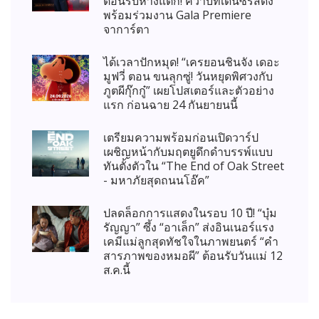
ต้อนรับห้างแตก! คว้าบทเด่นซีรีส์ดัง
พร้อมร่วมงาน Gala Premiere
จาการ์ตา
ได้เวลาปักหมุด! “เครยอนชินจัง เดอะ
มูฟวี่ ตอน ขนลุกซู่! วันหยุดพิศวงกับ
ภูตผีกุ๊กกู๋” เผยโปสเตอร์และตัวอย่าง
แรก ก่อนฉาย 24 กันยายนนี้
เตรียมความพร้อมก่อนเปิดวาร์ป
เผชิญหน้ากับมฤตยูดึกดำบรรพ์แบบ
ทันตั้งตัวใน “The End of Oak Street
- มหาภัยสุดถนนโอ๊ค”
ปลดล็อกการแสดงในรอบ 10 ปี! “บุ๋ม
รัญญา” ซึ้ง “อาเล็ก” ส่งอินเนอร์แรง
เคมีแม่ลูกสุดทัชใจในภาพยนตร์ “คำ
สารภาพของหมอผี” ต้อนรับวันแม่ 12
ส.ค.นี้