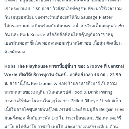
เจ้าพระยาแบบ 180 องศา วิวดีสุดเอ็กซ์คลูซีฟ ที่จะมาใช้เวลาร่วม
กัน เมนูยอดนิยมของทางร้านต้องยกให้กับ Sausage Platter
ไส้กรอกรวมย่าง กินพร้อมกับมันบดราดน้ำเกรวีรสเค็มละมุนสุดเข้า
กัน และ Pork​ Knuckle หรืออีกชื่อที่คนไทยคุ้นหูกันว่า “ขาหมู
เยอรมันทอด” ชิ้นโต ทอดจนหอมกรุ่น หนังกรอบ เนื้อนุ่ม ตัดเลี่ยน
ด้วยผักดอง
Hobs The Playhouse สาขานี้อยู่ชั้น 1 ของ Groove ที่ Central
World เปิดให้บริการทุกวัน จันทร์ - อาทิตย์ เวลา 16.00 - 23.59
น.
สาขานี้เป็น Restaurant & BAR ร้านอาหารกึ่งบาร์ กับความ
หลากหลายของเมนูที่มาในคอนเซปต์ Food & Drink Pairing
อาหารเสิร์ฟมาในจานใหญ่จุใจอย่าง Grilled Ribeye Steak สเต็ก
เนื้อริบอายโคขุนสายพันธุ์ไทยเฟรนซ์ และอีกเมนูคือ Belgian Fries
มันฝรั่งทอด จิ้มกับสารพัด Dip ไม่ว่าจะเป็นซอสมะเขือเทศ เคอร์รี่
มาโย สไปซี่มาโย วาซาบิ เพสโต้ และมายองเนสกระเทียม ด้าน