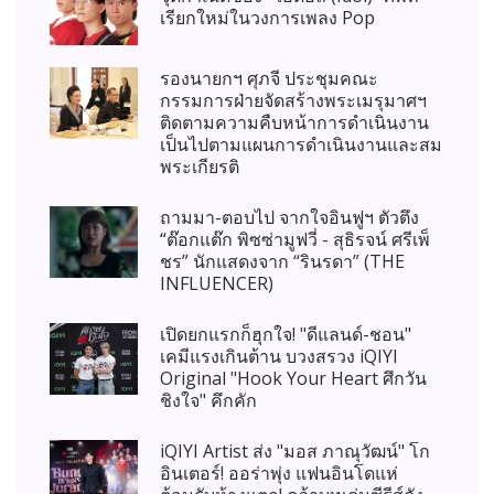
เรียกใหม่ในวงการเพลง Pop
รองนายกฯ ศุภจี ประชุมคณะ
กรรมการฝ่ายจัดสร้างพระเมรุมาศฯ
ติดตามความคืบหน้าการดำเนินงาน
เป็นไปตามแผนการดำเนินงานและสม
พระเกียรติ
ถามมา-ตอบไป จากใจอินฟูฯ ตัวตึง
“ต๊อกแต๊ก พิซซ่ามูฟวี่ - สุธิรจน์ ศรีเพ็
ชร” นักแสดงจาก “รินรดา” (THE
INFLUENCER)
เปิดยกแรกก็ฮุกใจ! "ดีแลนด์-ชอน"
เคมีแรงเกินต้าน บวงสรวง iQIYI
Original "Hook Your Heart ศึกวัน
ชิงใจ" คึกคัก
iQIYI Artist ส่ง "มอส ภาณุวัฒน์" โก
อินเตอร์! ออร่าพุ่ง แฟนอินโดแห่