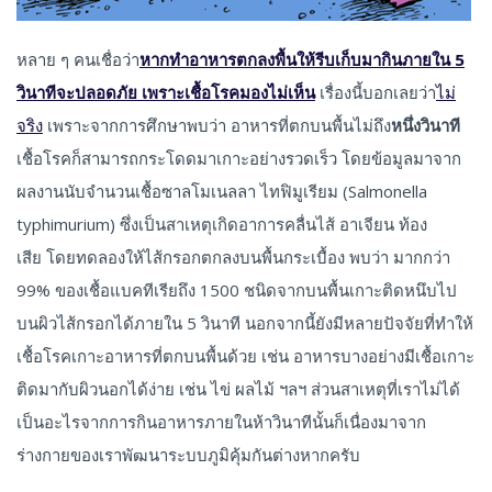
หลาย ๆ คนเชื่อว่า
หากทำอาหารตกลงพื้นให้รีบเก็บมากินภายใน 5
วินาทีจะปลอดภัย เพราะเชื้อโรคมองไม่เห็น
เรื่องนี้บอกเลยว่า
ไม่
จริง
เพราะจากการศึกษาพบว่า อาหารที่ตกบนพื้นไม่ถึง
หนึ่งวินาที
เชื้อโรคก็สามารถกระโดดมาเกาะอย่างรวดเร็ว โดยข้อมูลมาจาก
ผลงานนับจำนวนเชื้อซาลโมเนลลา ไทฟิมูเรียม (Salmonella
typhimurium) ซึ่งเป็นสาเหตุเกิดอาการคลื่นไส้ อาเจียน ท้อง
เสีย โดยทดลองให้ไส้กรอกตกลงบนพื้นกระเบื้อง พบว่า มากกว่า
99% ของเชื้อแบคทีเรียถึง 1500 ชนิดจากบนพื้นเกาะติดหนึบไป
บนผิวไส้กรอกได้ภายใน 5 วินาที นอกจากนี้ยังมีหลายปัจจัยที่ทำให้
เชื้อโรคเกาะอาหารที่ตกบนพื้นด้วย เช่น อาหารบางอย่างมีเชื้อเกาะ
ติดมากับผิวนอกได้ง่าย เช่น ไข่ ผลไม้ ฯลฯ ส่วนสาเหตุที่เราไม่ได้
เป็นอะไรจากการกินอาหารภายในห้าวินาทีนั้นก็เนื่องมาจาก
ร่างกายของเราพัฒนาระบบภูมิคุ้มกันต่างหากครับ