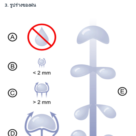
3. รูปร่างของฝน