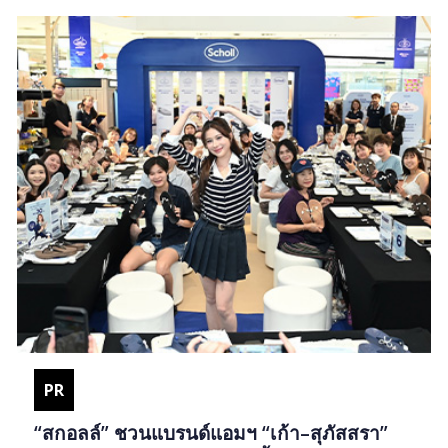
PR
“สกอลล์” ชวนแบรนด์แอมฯ “เก้า–สุภัสสรา”