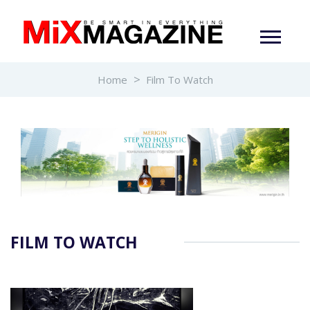
Home
Film To Watch
FILM TO WATCH